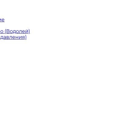
ие
о (Водолей)
 давления)